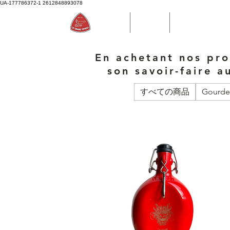
UA-177786372-1
2612848893078
Accueil
Boutique
Bouteille d'eau P
En achetant nos pro
son savoir-faire a
すべての商品
Gourde