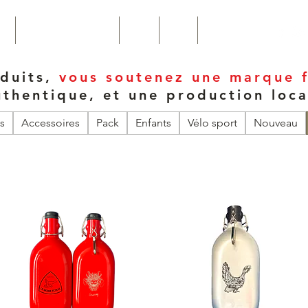
ro
Personnalisation Pro
Joints
News
Contact
duits,
vous soutenez une marque f
uthentique, et une production loc
s
Accessoires
Pack
Enfants
Vélo sport
Nouveau