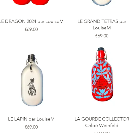
LE DRAGON 2024 par LouiseM
LE GRAND TETRAS par
LouiseM
価格
€69.00
価格
€69.00
LE LAPIN par LouiseM
LA GOURDE COLLECTOR
Chloé Weinfeld
価格
€69.00