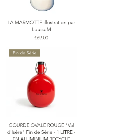
LA MARMOTTE illustration par
LouiseM
価格
€69.00
Fin de Série
GOURDE OVALE ROUGE "Val
d'Isére" Fin de Série - 1 LITRE -
EN ALUMINIUM RECYCLE