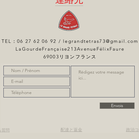
TEL：06 27 62 06 92 /
legrandtetras73@gmail.com
LaGourdeFrançaise213AvenueFélixFaure
69003リヨンフランス
Envois
配達と返金
政治コ
る質問