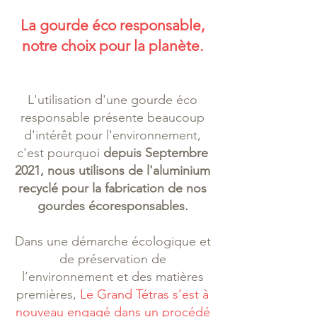
production d'aluminium neuf. En
La gourde éco responsable,
choisissant nos gourdes, vous
contribuez à réduire les déchets
notre choix pour la planète.
plastiques et l'empreinte carbone.
L'utilisation d'une gourde éco
responsable présente beaucoup
d'intérêt pour l'environnement,
c'est pourquoi
depuis Septembre
2021, nous utilisons de l'aluminium
recyclé pour la fabrication de nos
gourdes écoresponsables.
Dans une démarche écologique et
de préservation de
l’environnement et des matières
premières,
Le Grand Tétras s’est à
nouveau engagé dans un procédé