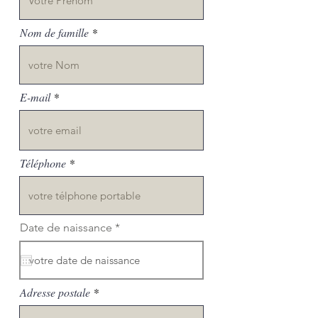
Nom de famille
E-mail
Téléphone
r
Date de naissance
*
e
q
u
i
r
Adresse postale
e
d