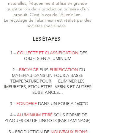
naturelles, fréquemment utilisé en grande
quantité lors de la production primaire d’un
produit. C’est le cas de l’Aluminium.
Le recyclage de l’aluminium est réalisé par des
so
ciétés spéci
al
isées.
LES ÉTAPES
1 –
COLLECTE ET CLASSIFICATION
DES
OBJETS EN ALUMINIUM
2 –
BROYAGE
PUIS
PURIFICATION
DU
MATERIAU DANS UN FOUR A BASSE
TEMPERATURE POUR ELIMINER LES
IMPURETES, ETIQUETTES, VERNIS ET AUTRES
SUBSTANCES…
3 –
FONDERIE
DANS UN FOUR A 1600°C
4 –
ALUMINIUM ETIRÉ
SOUS FORME DE
PLAQUES OU DE LINGOTS (PAR LAMINAGE)
5 – PRODUCTION DE
NOUVEAUX PIONS
,