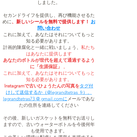
しました。
セカンドライフを提供し、再び機能させるた
めに
、新しいシールを無料で提供します！
お
問い合わせ
これに加えて、あなたはそれについてもっと
知る必要があります。
計画的陳腐化と一緒に戦いましょう
、
私たち
はあなたに提供します
あなたのボトルが世代を超えて通過するよう
に「生涯保証」
。
これに加えて、あなたはそれについてもっと
知る必要があります。
Instagramで古いひょうたんの写真を
タグ付
けして送信するか（@legrandtetras_fr）、
legrandtetras73 @ gmail.comに
メールであな
たの住所を連絡してください
その後、新しいガスケットを無料でお送りし
ますので、古いウォーターボトルを今後何年
も使用できます。