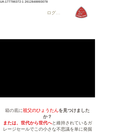
UA-177786372-1
2612848893078
ログイン
箱の底に
祖父のひょうたん
を見つけました
か？
または、世代から世代へ
と維持されているガ
レージセールでこの小さな不思議を単に発掘