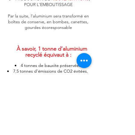
POUR L'EMBOUTISSAGE
Par la suite, l’aluminium sera transformé en
boîtes de conserve, en bombes, canettes,
gourdes écoresponsable
À savoir, 1 tonne d’aluminium
recyclé équivaut à :
4 tonnes de bauxite préservées
7,5 tonnes d’émissions de CO2 évitées,
95% d’énergie économisée par rapport à la
fabrication d’1 tonne d’aluminium vierge,
6250 gourdes "Le Grand Tétras" fabriquées.
Source :
Infographie "tri et recyclage des emballages en aluminium : on fait le point
!"
de Citeo, publiée en janvier 2020
Enfin, la fabrication des gourdes recyclées
minimise via deux fournisseurs européens de
matière première, les émissions de CO2 liées