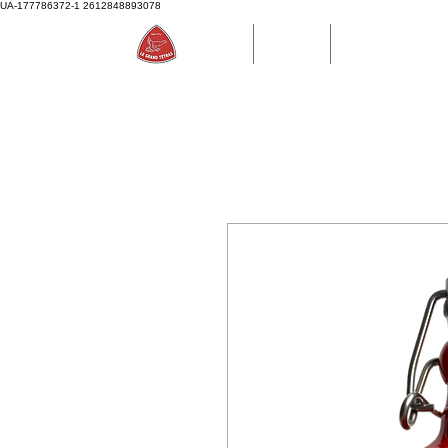
UA-177786372-1
2612848893078
Accueil
Boutique
Bouteille d'eau P