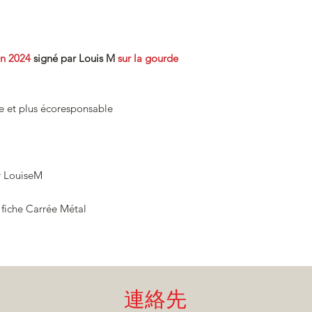
eu un véritable coup
personnalité ! Ainsi 
limitées dessinées à l
singe apache.
on 2024
signé par Louis M
sur la gourde
Devant leur succès f
faire sérigraphier dan
animaux des montag
e et plus écoresponsable
partout !
Nous vous présentons
qui sort tout juste d
séduire, notre grand
prendre son envol et 
ar LouiseM
tenue apache et son 
Commencez votre col
a fiche Carrée Métal
連絡先