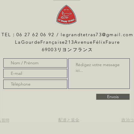
TEL：06 27 62 06 92 /
legrandtetras73@gmail.com
LaGourdeFrançaise213AvenueFélixFaure
69003リヨンフランス
Envois
配達と返金
政治コ
る質問