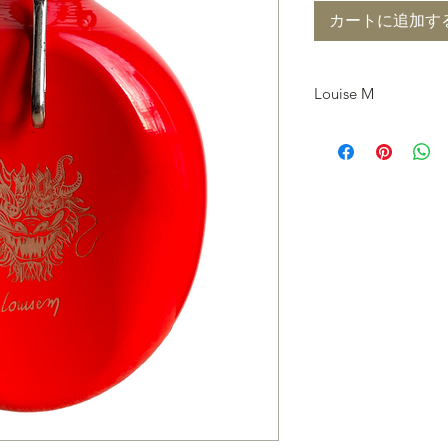
カートに追加す
Louise M
Fondé en 2008, Louise
crée des décors perso
peintures. Grande voy
beaucoup de ses voya
ses univers.
Elle aime jouer avec 
différente, ludique e
L’essence de LouiseM 
curiosité, ses coups d
Ses thèmes favoris so
animaux qu'elles par
motifs géométriques 
unique.
Le partenariat du gra
du salon du made in 