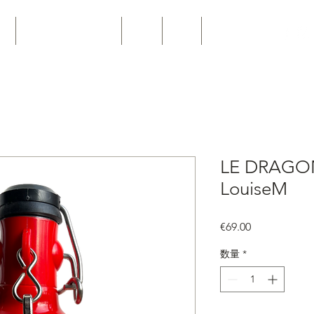
ro
Personnalisation Pro
Joints
News
Contact
LE DRAGON
LouiseM
価
€69.00
格
数量
*