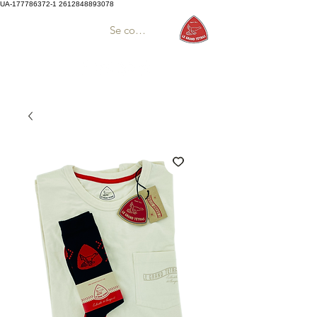
UA-177786372-1
2612848893078
Se connecter