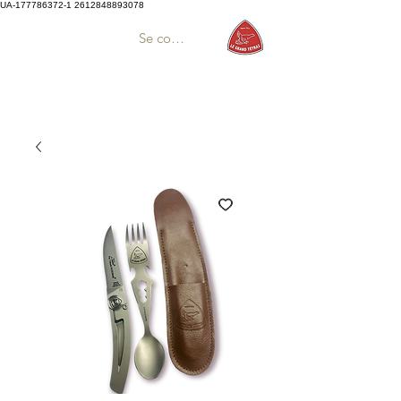
UA-177786372-1
2612848893078
Se connecter