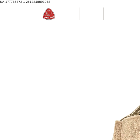
UA-177786372-1
2612848893078
Accueil
Boutique
Bouteille d'eau P