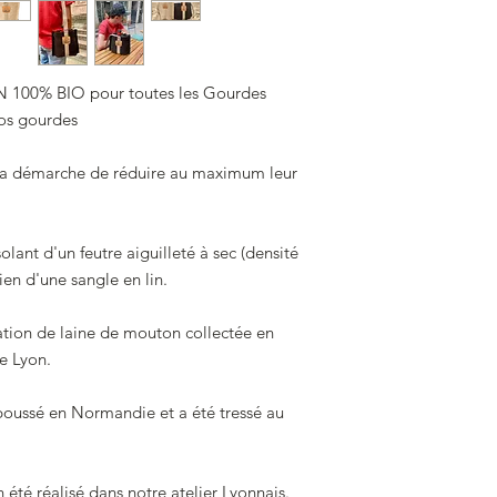
études puis une carri
“énergie”.
En 2013, je décide d
et de suivre mon mar
ON 100% BIO pour toutes les Gourdes
d’expatriation.
vos gourdes
C’est en Afrique du su
cuisson à la couvée q
la démarche de réduire au maximum leur
de ce que j’aurais pu
De retour à Lyon et 
vie française ( et oui,
solant d'un feutre aiguilleté à sec (densité
de me lancer.
Mais pas n’importe 
en d'une sangle en lin.
Mes valeurs ont évol
convaincue que nou
sation de laine de mouton collectée en
consommation et de v
e Lyon.
enfants. Et je souhai
J’ai donc décidé de 
 poussé en Normandie et a été tressé au
pour limiter son impa
donner une valeur so
modèle viable qui pe
prospérer et ainsi de
été réalisé dans notre atelier Lyonnais.