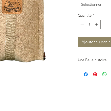
Sélectionner
Quantité
*
Ajouter au panie
Une Belle histoire
C’EST L’HISTOIRE 
LANCER :
AGIR AUJOURD’HU
POUR NOTRE TERRE 
Née dans un grenier à 
en pleine nature dan
Fille d’aubergistes, l
faits maison, seront 
Une facilité pour les