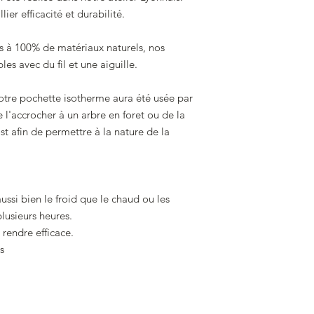
grand nombre (et acc
ier efficacité et durabilité.
aussi … ).
ées à 100% de matériaux naturels, nos
es avec du fil et une aiguille.
tre pochette isotherme aura été usée par
l'accrocher à un arbre en foret ou de la
t afin de permettre à la nature de la
ssi bien le froid que le chaud ou les
lusieurs heures.
 rendre efficace.
s