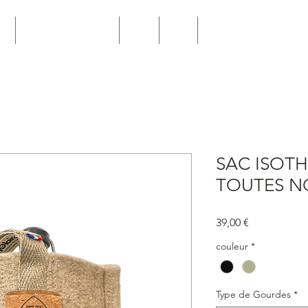
ro
Personnalisation Pro
Joints
News
Contact
SAC ISOT
TOUTES N
Prix
39,00 €
couleur
*
Type de Gourdes
*