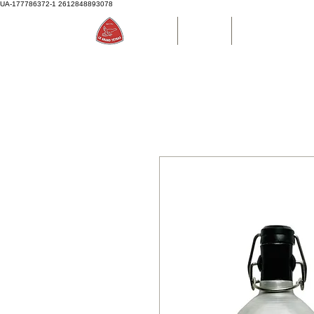
UA-177786372-1
2612848893078
Accueil
Boutique
Bouteille d'eau P