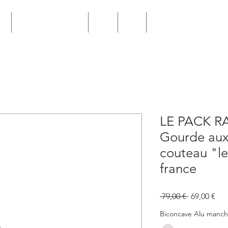
ro
Personnalisation Pro
Joints
News
Contact
LE PACK R
Gourde aux
couteau "l
france
Prix
Prix
 79,00 € 
69,00 €
original
pro
Biconcave Alu manch