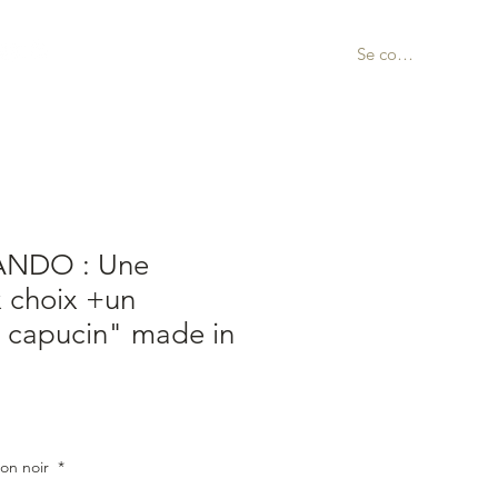
Se connecter
ANDO : Une
 choix +un
e capucin" made in
motionnel
on noir
*