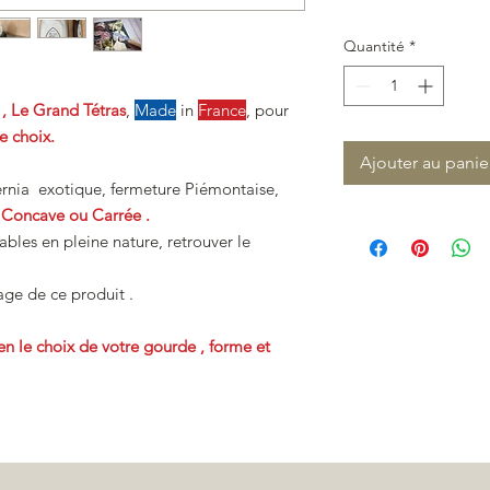
Quantité
*
, Le Grand Tétras
,
Made
in
France
, pour
e choix.
Ajouter au panie
rnia exotique, fermeture Piémontaise,
, Concave ou Carrée .
bles en pleine nature, retrouver le
page de ce produit .
n le choix de votre gourde , forme et