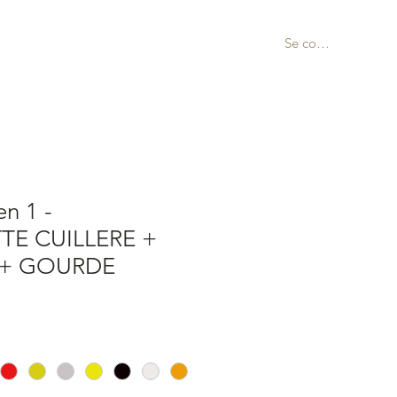
Se connecter
n 1 -
E CUILLERE +
+ GOURDE
ix
omotionnel