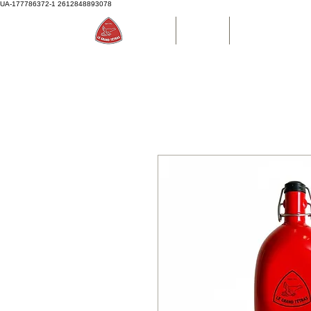
UA-177786372-1
2612848893078
Accueil
Boutique
Bouteille d'eau P