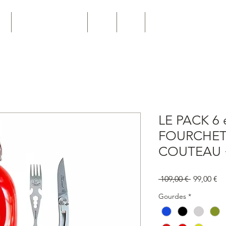
ro
Personnalisation Pro
Joints
News
Contact
LE PACK 6 e
FOURCHETT
COUTEAU 
Prix
Pr
 109,00 € 
99,00 €
original
pr
Gourdes
*