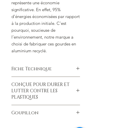
représente une économie
significative. En effet, 95%
d’énergies économisées par rapport
à la production initiale. C’est
pourquoi, soucieuse de
l’environnement, notre marque a
choisi de fabriquer ces gourdes en
aluminium recyclé.
Fiche Technique
Gourde cylindrique fabriquée par
CONÇUE POUR DURER ET
emboutissage profond simple paroi,
LUTTER CONTRE LES
d'une épaisseur de 1mm.
PLASTIQUES
Poids :75 gr La partie bidon
Hauteur : 200 mm
LÉGÈRE, ROBUSTE, PRATIQUE
:
Diametre : 74 mm compatible avec
Goupillon
Sa forme cylindrique et
tous les portes bidon vélo
compatible avec les porte bidon
Composition : 100 % Aluminium
Le
Goupillon gourde
est l’accessoire
vélo . Légère et robuste, elle ne
recyclé