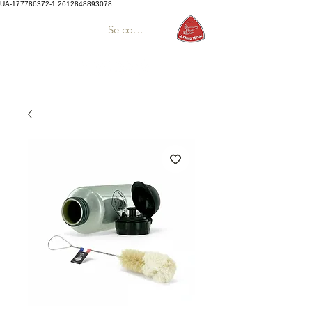
UA-177786372-1
2612848893078
Se connecter