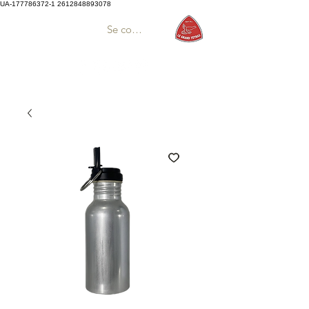
UA-177786372-1
2612848893078
Se connecter