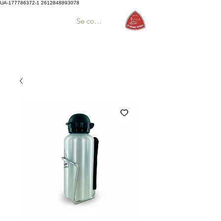
UA-177786372-1
2612848893078
Se connecter