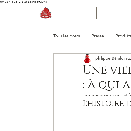
UA-177786372-1
2612848893078
Accueil
Boutique
Bouteille d'eau P
Tous les posts
Presse
Produit
philippe Béraldin
2
Une vie
: à qui 
Dernière mise à jour :
24 f
L'histoire