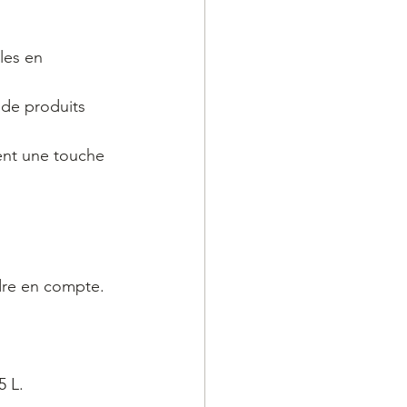
les en 
 de produits 
ent une touche 
ndre en compte. 
5 L.