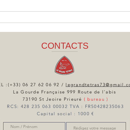
Bidons vélo en
Ado
aluminium recyclé :
vin
l’alternative durable au
rét
plastique
CONTACTS
L :(+33) 06 27 62 06 92 /
legrandtetras73@gmail.
La Gourde Française 999 Route de l'abis
73190 St Jeoire Prieuré
( bureau )
RCS: 428 235 063 00032 TVA : FR50428235063
Capital social : 1000 €