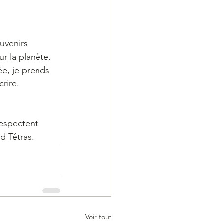
uvenirs 
r la planète. 
ée, je prends 
crire.
respectent 
d Tétras.
Voir tout