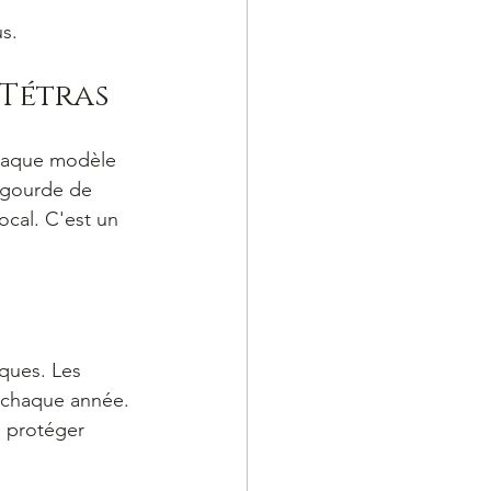
s.
 Tétras
Chaque modèle 
e gourde de 
ocal. C'est un 
ques. Les 
s chaque année. 
e protéger 