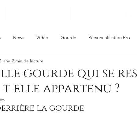
ro
Personnalisation Pro
Joints
News
Contact
s
News
Vidéo
Gourde
Personnalisation Pro
2 janv.
2 min de lecture
ille gourde qui se re
a-t-elle appartenu ?
évr.
 derrière la gourde