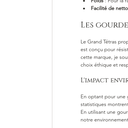
Poids
 : Pour la 
Facilité de nett
Les gourde
Le Grand Tétras prop
est conçu pour résis
cette marque, je sout
choix éthique et res
L'impact env
En optant pour une g
statistiques montren
En utilisant une gou
notre environnement 