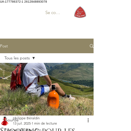
UA-177786372-1
2612848893078
Se connecter
Post
Tous les posts
Tous les posts
Presse
Produits
News
Vidéo
philippe Béraldin
Gourde
13 juil. 2025
1 min de lecture
Personnalisation Pro