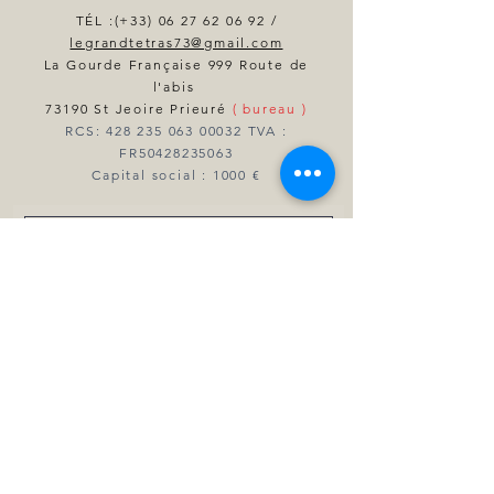
TÉL :(+33)
06 27 62 06 92
/
legrandtetras73@gmail.com
La Gourde Française 999 Route de
l'abis
73190 St Jeoire Prieuré
( bureau )
RCS:
428 235 063 00032
TVA :
FR50428235063
Capital social : 1000 €
Envois