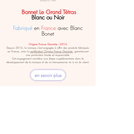
Bonnet Le Grand Tétras
Blanc ou Noir
Fabriqué
en
France
avec Blanc
Bonet
Origine France Garantie - 2016
Depuis 2016, la marque s’est engagée à offrir des produits fabriqués
en France, avec la
certification Origine France Garantie
, garantissant
une production locale et responsable.
Cet engagement constitue une étape supplémentaire dans le
développement de la marque et de sa transparence vis à vis du client.
en savoir plus