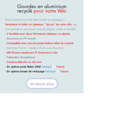
Gourdes en aluminium
recyclé
pour votre Vélo
Nous continuons notre lutte contre les plastiques...
Remplacer le bidon en plastique "qui pu" de votre vélo
par
une gourde en aluminium recyclé, légère, solide et durable.
​-
2 Modèles avec deux fermetures classique ou pipette
- Bouchons en PP recyclé
- Compatible avec tous les portes bidons vélos du marché
- Diametre 74 mm - Hauteur 23 cm avec Bouchon
- 600 Ml pour seulement 97 Grammes à vide​
- Fabrication Européenne
- Couleurs Blanche ou Alu brut
- En options porte Bidon Zéfal
Fabriqué
en
France
- En options brosse de nettoyage
Fabriqué
en
France
en savoir plus