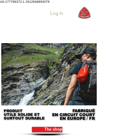
UA-177786372-1
2612848893078
Log In
FABRIQUÉ
FABRIQUÉ
PRODUIT
PRODUIT
UTILE SOLIDE ET
UTILE SOLIDE ET
EN CIRCUIT COURT
EN CIRCUIT COURT
SURTOUT DURABLE
SURTOUT DURABLE
EN EUROPE / FR
EN EUROPE / FR
The shop