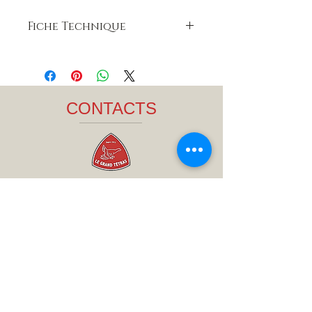
Fiche Technique
Hauteur
: 23 Cm
Largeur
: 13 cm
Profondeur
: 13 cm
Composition :
100 % Aluminium
CONTACTS
recyclé
Bouchon :
Fermeture mécanique
avec joint d'étanchéité
Sans BPA
(conformément à la
réglementation en vigueur)
TÉL :(+33)
06 27 62 06 92
/
legrandtetras73@gmail.com
La Gourde Française 999 Route de
l'abis
73190 St Jeoire Prieuré
( bureau )
RCS:
428 235 063 00032
TVA :
FR50428235063
Capital social : 1000 €