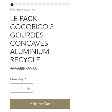
SKU: pack cocorico
LE PACK
COCORICO 3
GOURDES
CONCAVES
ALUMINIUM
RECYCLE
Regular
Sale
 €117.00 
€99.00
Price
Price
Quantity
*
Add to Cart