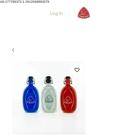
UA-177786372-1
2612848893078
Log In