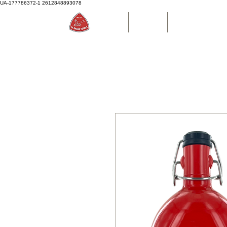
UA-177786372-1
2612848893078
Accueil
Boutique
Bouteille d'eau P