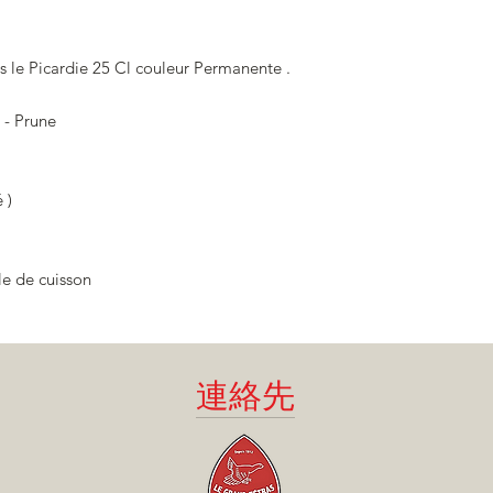
es le Picardie 25 Cl couleur Permanente .
 - Prune
 )
le de cuisson
連絡先