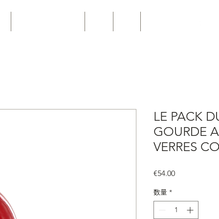
ro
Personnalisation Pro
Joints
News
Contact
LE PACK D
GOURDE A
VERRES C
価
€54.00
格
数量
*