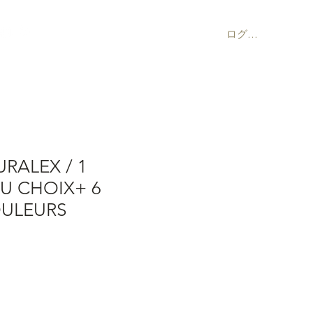
ログイン
URALEX / 1
U CHOIX+ 6
OULEURS