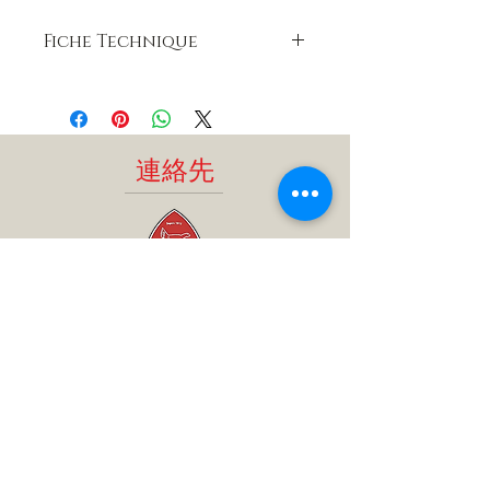
Fiche Technique
Hauteur
: 23 Cm
Largeur
: 13 cm
Profondeur
: 13 cm
Composition :
100 % Aluminium
連絡先
recyclé
Bouchon :
Fermeture mécanique
avec joint d'étanchéité
Sans BPA
(conformément à la
réglementation en vigueur)
TEL：06
27 62 06 92
/
legrandtetras73@gmail.com
LaGourdeFrançaise213AvenueFélixF
aure
69003リヨンフランス