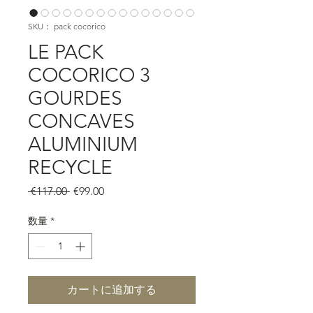
SKU： pack cocorico
LE PACK
COCORICO 3
GOURDES
CONCAVES
ALUMINIUM
RECYCLE
通
セ
 €117.00 
€99.00
常
ー
価
ル
数量
*
格
価
格
カートに追加する