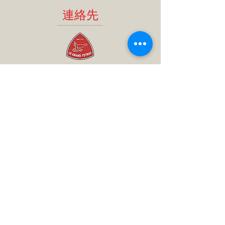
possède un joint en silicone résistant
ses héros, aux
durablement adieu au plastique avec
aux températures et aux chocs, il
連絡先
supers Capacités, dont le nom,
les gourdes Le Grand Tétras,
assure une étanchéité parfaite.
commence toujours par les lettres «
garanties sans BPA, PHT et PB -
La paroi intérieure est recouverte
CA » comme Capitaine, Caïd,
Adaptées pour les boissons
d'une base polyamide à deux
Captivant, Cacao …
alcoolisées et citriques.
composantes, ce qui garantit une
Sans goût ni odeur il est bien plus
sécurité sanitaire totale, et ne
• Le Capital lancement d’une gamme
agréable que les bidons plastiques
contient aucune trace de Bisphénol
TEL：06
27 62 06 92
/
Canon !
A, de solvants et autres substances
legrandtetras73@gmail.com
• Les Gourdes Ecologiques pour les
pouvant être nocives pour la santé.
LaGourdeFrançaise213AvenueFélixF
enfants « Les Caboux-Tchoux »
aure
• Les Livres et produits à retrouver
69003リヨンフランス
sur www.caboux-tchoux.com
• Parution du livre 6 « Cacao se livre »
: Juin 2024
• Appli-jeux sur Google Play et Apple
Store via « Draw Your Game Infinite »
• Sortie de l’appli-jeux 100 % dédiée
ayx Caboux-Tchoux : Octobre 2024
• Sortie de la série animée de 52
épisodes par o2o Studio : Fin 2025