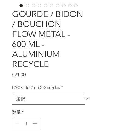
GOURDE / BIDON
/ BOUCHON
FLOW METAL -
600 ML -
ALUMINIUM
RECYCLE
価
€21.00
格
PACK de 2 ou 3 Gourdes
*
数量
*