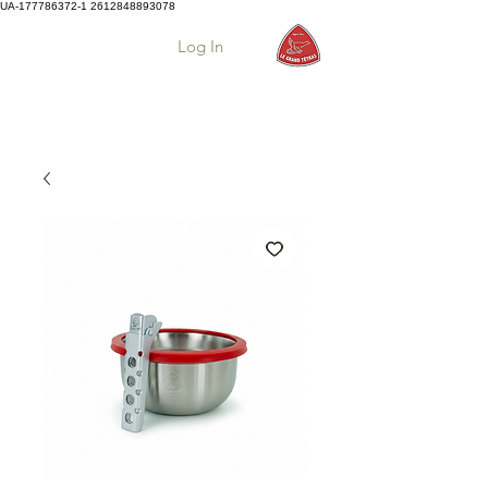
UA-177786372-1
2612848893078
Log In