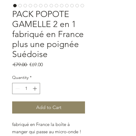
PACK POPOTE
GAMELLE 2 en 1
fabriqué en France
plus une poignée
Suédoise
Regular
Sale
 €79.00 
€69.00
Price
Price
Quantity
*
Add to Cart
fabriqué en France la boîte à
manger qui passe au micro-onde !