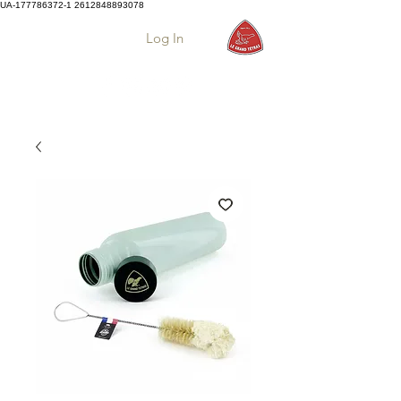
UA-177786372-1
2612848893078
Log In