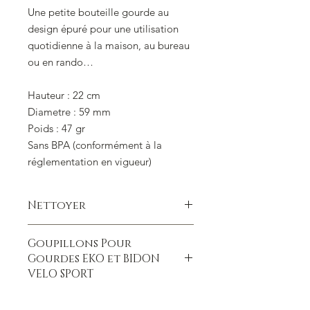
Une petite bouteille gourde au
design épuré pour une utilisation
quotidienne à la maison, au bureau
ou en rando…
Hauteur : 22 cm
Diametre : 59 mm
Poids : 47 gr
Sans BPA (conformément à la
réglementation en vigueur)
Nettoyer
Simplement à l eau ou au savon
Goupillons Pour
laisser la gourde ouverte. Lavage au
Gourdes EKO et BIDON
lave vaisselle possible .
VELO SPORT
Le Goupillon gourde
est l’accessoire