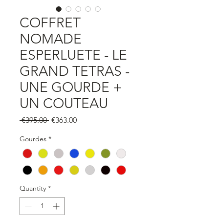
COFFRET
NOMADE
ESPERLUETE - LE
GRAND TETRAS -
UNE GOURDE +
UN COUTEAU
Regular
Sale
 €395.00 
€363.00
Price
Price
Gourdes
*
Quantity
*