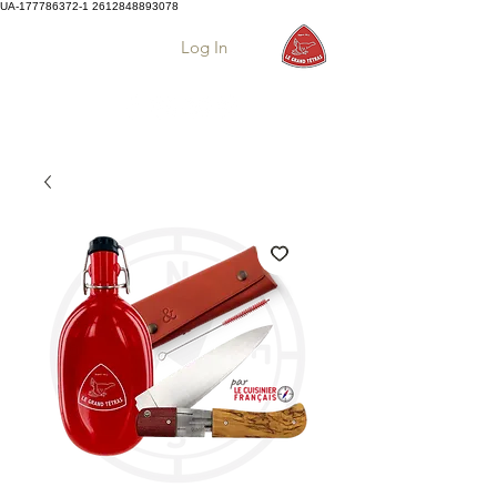
UA-177786372-1
2612848893078
Log In