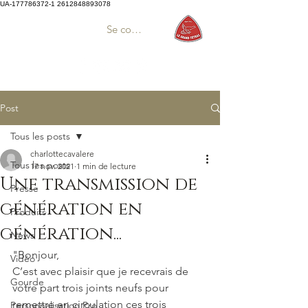
UA-177786372-1
2612848893078
Se connecter
Post
Tous les posts
charlottecavalere
Tous les posts
17 nov. 2021
1 min de lecture
Une transmission de
Presse
génération en
Produits
génération...
News
"Bonjour,
Vidéo
C’est avec plaisir que je recevrais de 
Gourde
votre part trois joints neufs pour 
remettre en circulation ces trois 
Personnalisation Pro