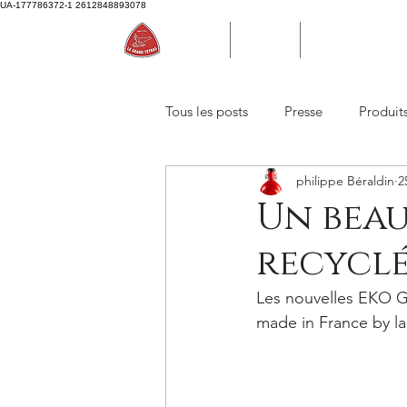
UA-177786372-1
2612848893078
Accueil
Boutique
Bouteille d'eau P
Tous les posts
Presse
Produit
philippe Béraldin
2
Un beau
recyclé
Les nouvelles EKO Go
made in France by la