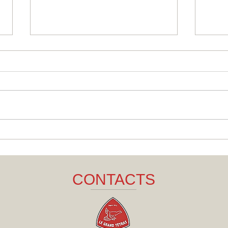
Bidons vélo en
Ado
aluminium recyclé :
vin
l’alternative durable au
rét
plastique
CONTACTS