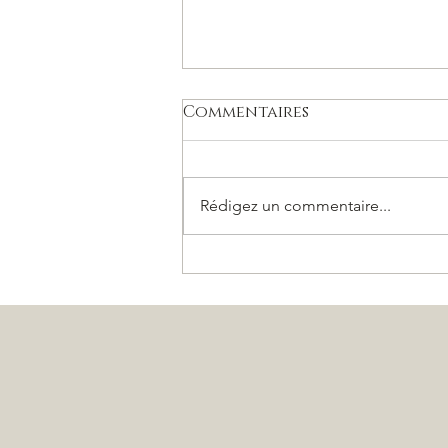
Commentaires
Rédigez un commentaire...
Vous connaissez
beaucoup de marque
qui font du SAV sur des
produits de plus de 100
ans