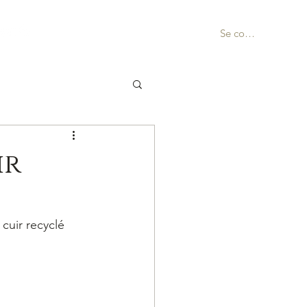
Se connecter
ir
uir recyclé 