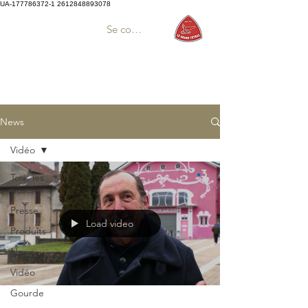
UA-177786372-1
2612848893078
Se connecter
News
Vidéo
Tous les
posts
Presse
Load video
Produits
News
Vidéo
Gourde