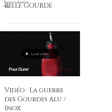
Personnalisation
Belle GOURDE
Pro
Load video
Vidéo : La guerre
des Gourdes Alu /
Inox