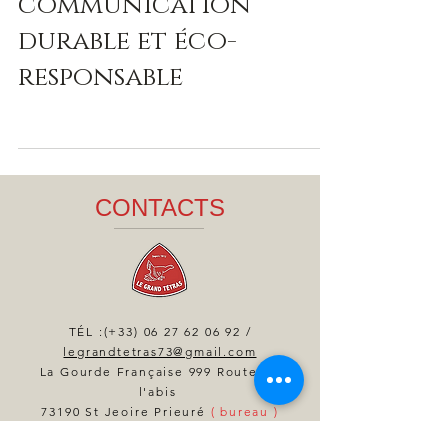
communication
durable et éco-
responsable
CONTACTS
TÉL :(+33)
06 27 62 06 92
/
legrandtetras73@gmail.com
La Gourde Française 999 Route de
l'abis
73190 St Jeoire Prieuré
( bureau )
RCS:
428 235 063 00032
TVA :